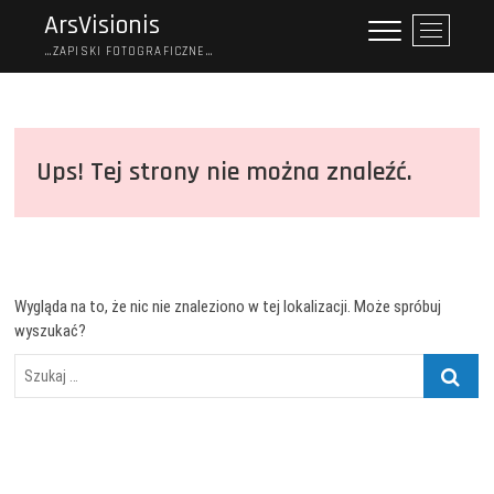
Skip
ArsVisionis
P
to
r
…ZAPISKI FOTOGRAFICZNE…
content
z
y
c
i
Ups! Tej strony nie można znaleźć.
s
k
m
e
n
u
Wygląda na to, że nic nie znaleziono w tej lokalizacji. Może spróbuj
wyszukać?
Szukaj
…