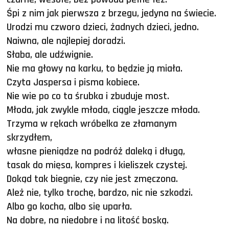
Śpi z nim jak pierwsza z brzegu, jedyna na świecie.
Urodzi mu czworo dzieci, żadnych dzieci, jedno.
Naiwna, ale najlepiej doradzi.
Słaba, ale udźwignie.
Nie ma głowy na karku, to będzie ją miała.
Czyta Jaspersa i pisma kobiece.
Nie wie po co ta śrubka i zbuduje most.
Młoda, jak zwykle młoda, ciągle jeszcze młoda.
Trzyma w rękach wróbelka ze złamanym
skrzydłem,
własne pieniądze na podróż daleką i długą,
tasak do mięsa, kompres i kieliszek czystej.
Dokąd tak biegnie, czy nie jest zmęczona.
Ależ nie, tylko trochę, bardzo, nic nie szkodzi.
Albo go kocha, albo się uparła.
Na dobre, na niedobre i na litość boską.