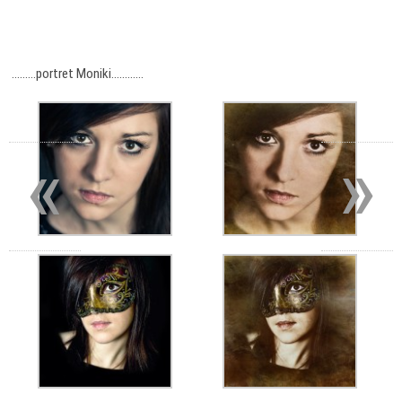
………portret Moniki…………
«
»